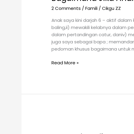
Aktif
2 Comments
/
Famili
/
Cikgu ZZ
Dalam
Kokurikulum
Anak saya kini darjah 6 – aktif dalam
?
baling,ii) mewakili kelabnya dalam p
dalam pertandingan catur, daniv) men
juga saya sebagai bapa ; memandangk
pedoman khusus bagaimana untuk me
Read More »
Isu
: