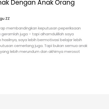
Anak Dengan Anak Orang
kgu ZZ
erap membanding­kan keputusan peperiksaan
geramlah juga – tapi alhamdulillah saya
silnya, saya lebih bermotivasi belajar lebih
putusan cemerlang juga. Tapi bukan semua anak
a yang lebih merundum dan akhirnya merosot