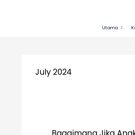
Skip
to
content
Utama
K
July 2024
Bagaimana
Jika
Bagaimana Jika Anak
Anak