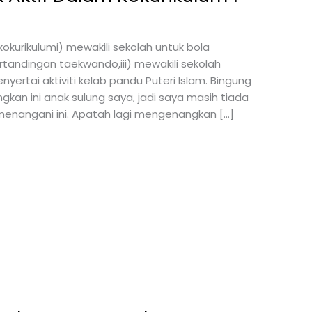
 kokurikulumi) mewakili sekolah untuk bola
ertandingan taekwando,iii) mewakili sekolah
yertai aktiviti kelab pandu Puteri Islam. Bingung
an ini anak sulung saya, jadi saya masih tiada
nangani ini. Apatah lagi mengenangkan […]