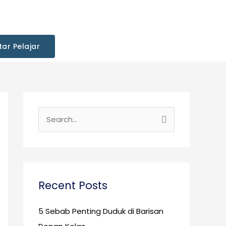
tar Pelajar
S
e
a
r
c
Recent Posts
h
5 Sebab Penting Duduk di Barisan
f