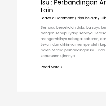
Isu : Perbandingan 
Perbandingan
Anak
Lain
Dengan
Leave a Comment
/
tips belajar
/
Ci
Anak
Orang
Semasa bersekolah dulu, ibu saya k
Lain
dengan sepupu yang sebaya. Terasa 
mengambilnya sebagai cabaran, dan ha
tekun, dan akhirnya memperolehi ke
boleh terima perbandingan ini – ad
keputusan ujiannya.
Read More »