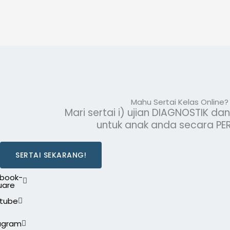
Mahu Sertai Kelas Online?
Mari sertai i) ujian DIAGNOSTIK dan 
untuk anak anda secara P
SERTAI SEKARANG!
book-
uare
tube
agram